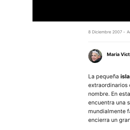
8 Diciembre 2007
Ac
Maria Vic
La pequeña
isl
extraordinarios 
nombre. En esta
encuentra una s
mundialmente 
encierra un gra