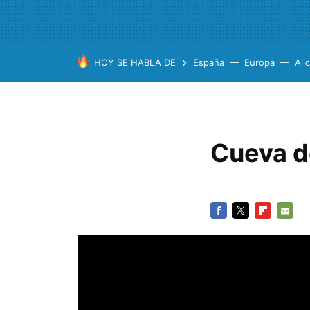
HOY SE HABLA DE
España
Europa
Ali
Cueva d
FACEBOOK
TWITTER
FLIPBOARD
E-
MAIL