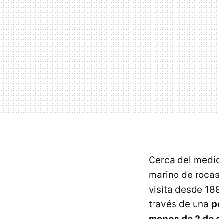
Cerca del mediod
marino de roca
visita desde 18
través de una
p
menos de 2 de 