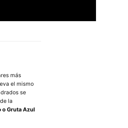
ares más
leva el mismo
adrados se
de la
 o Gruta Azul