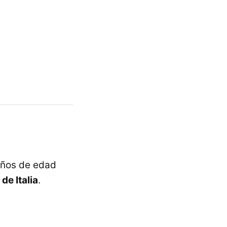
 años de edad
e Italia
.