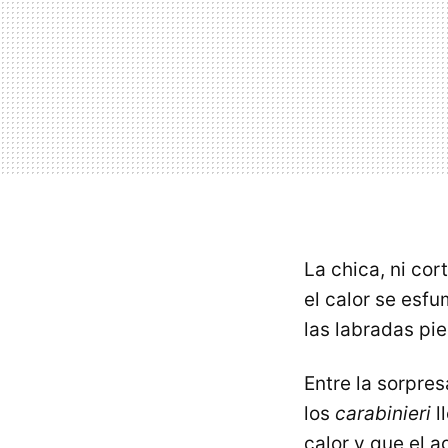
La chica, ni cor
el calor se esfu
las labradas pie
Entre la sorpres
los
carabinieri
l
calor y que el a