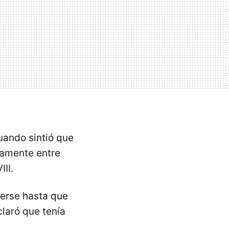
cuando sintió que
icamente entre
II.
derse hasta que
claró que tenía