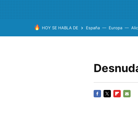
HOY SE HABLA DE
España
Europa
Ali
Desnuda
FACEBOOK
TWITTER
FLIPBOARD
E-
MAIL