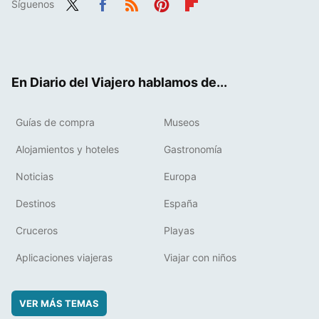
Síguenos
Twit
Fac
RSS
Pint
Flip
ter
ebo
eres
boa
ok
t
rd
En Diario del Viajero hablamos de...
Guías de compra
Museos
Alojamientos y hoteles
Gastronomía
Noticias
Europa
Destinos
España
Cruceros
Playas
Aplicaciones viajeras
Viajar con niños
VER MÁS TEMAS