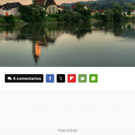
4 comentarios
FACEBOOK
TWITTER
FLIPBOARD
E-
WHATSAPP
MAIL