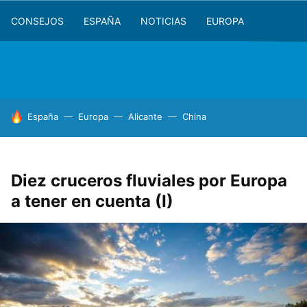
CONSEJOS
ESPAÑA
NOTICIAS
EUROPA
HOY SE HABLA DE
España
Europa
Alicante
China
Diez cruceros fluviales por Europa
a tener en cuenta (I)