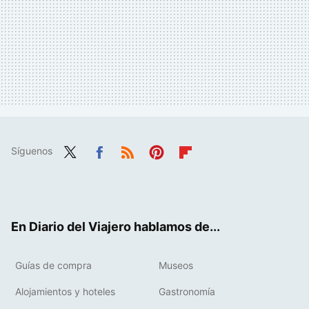
Síguenos
Twit
Fac
RSS
Pint
Flip
ter
ebo
eres
boa
ok
t
rd
En Diario del Viajero hablamos de...
Guías de compra
Museos
Alojamientos y hoteles
Gastronomía