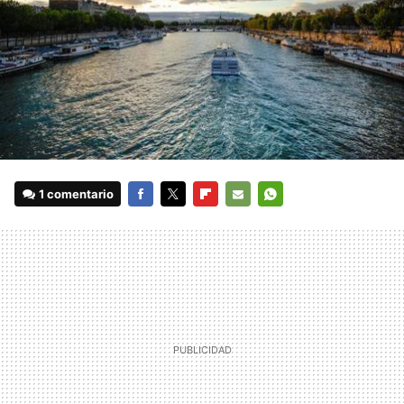
1 comentario
FACEBOOK
TWITTER
FLIPBOARD
E-
WHATSAPP
MAIL