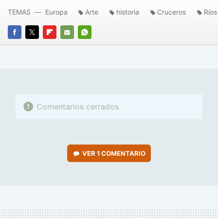
TEMAS
Europa
Arte
historia
Cruceros
Ríos
FACEBOOK
TWITTER
FLIPBOARD
E-
WHATSAPP
MAIL
Comentarios cerrados
VER
1 COMENTARIO