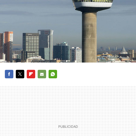
FACEBOOK
TWITTER
FLIPBOARD
E-
WHATSAPP
MAIL