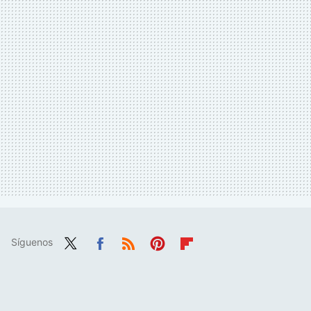
Síguenos
Twit
Fac
RSS
Pint
Flip
ter
ebo
eres
boa
ok
t
rd