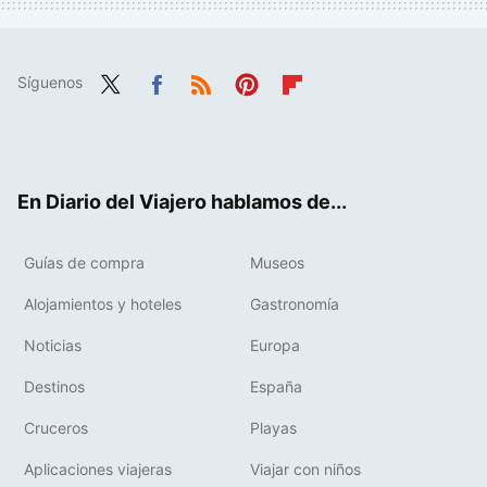
Síguenos
Twit
Fac
RSS
Pint
Flip
ter
ebo
eres
boa
ok
t
rd
En Diario del Viajero hablamos de...
Guías de compra
Museos
Alojamientos y hoteles
Gastronomía
Noticias
Europa
Destinos
España
Cruceros
Playas
Aplicaciones viajeras
Viajar con niños