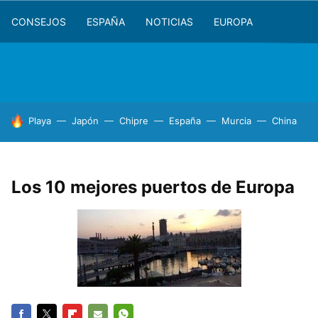
CONSEJOS
ESPAÑA
NOTICIAS
EUROPA
HOY SE HABLA DE
Playa
Japón
Chipre
España
Murcia
China
Los 10 mejores puertos de Europa