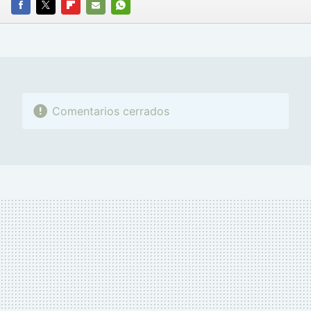
FACEBOOK
TWITTER
FLIPBOARD
E-
WHATSAPP
MAIL
Comentarios cerrados