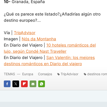
10-
Granada, España
¿Qué os parece este listado?¿Añadirías algún otro
destino europeo?...
Vía |
TripAdvisor
Imagen |
Nós da Montanha
En Diario del Viajero |
10 hoteles románticos del
lujo, según Condé Nast Traveller
En Diario del Viajero |
San Valentín: los mejores
destinos románticos en Diario del viajero
TEMAS
Europa
Consejos
TripAdvisor
destinos rom
FACEBOOK
TWITTER
FLIPBOARD
E-
WHATSAPP
MAIL