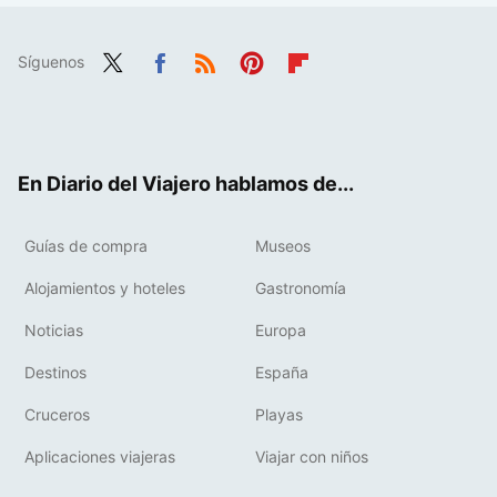
Síguenos
Twit
Fac
RSS
Pint
Flip
ter
ebo
eres
boa
ok
t
rd
En Diario del Viajero hablamos de...
Guías de compra
Museos
Alojamientos y hoteles
Gastronomía
Noticias
Europa
Destinos
España
Cruceros
Playas
Aplicaciones viajeras
Viajar con niños