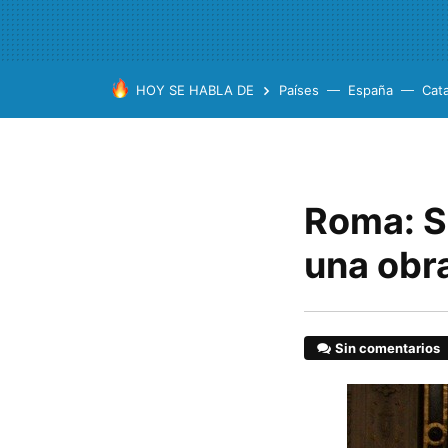
HOY SE HABLA DE
Países
España
Cat
Roma: Sa
una obr
Sin comentarios