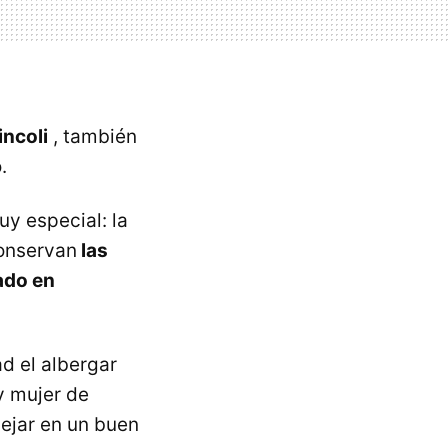
incoli
, también
.
y especial: la
conservan
las
ado en
ad el albergar
y mujer de
dejar en un buen