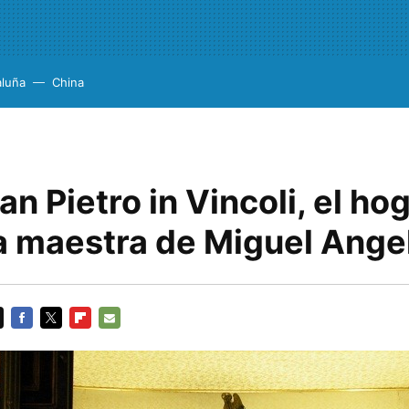
aluña
China
n Pietro in Vincoli, el ho
a maestra de Miguel Ange
FACEBOOK
TWITTER
FLIPBOARD
E-
MAIL