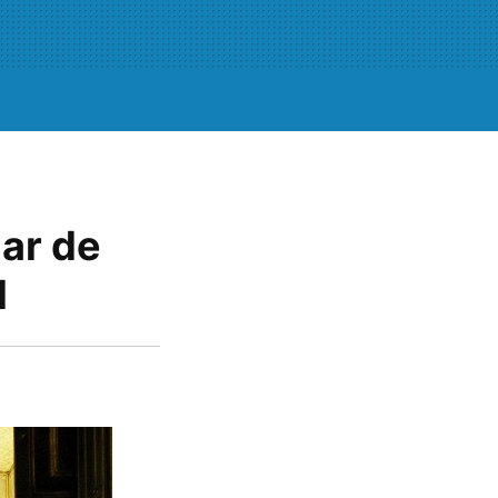
gar de
l