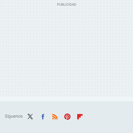
Síguenos
Twit
Fac
RSS
Pint
Flip