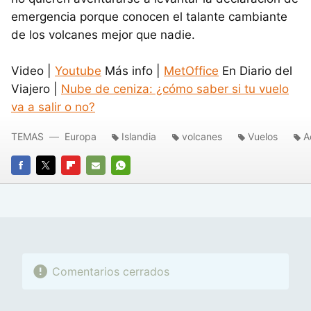
emergencia porque conocen el talante cambiante
de los volcanes mejor que nadie.
Video |
Youtube
Más info |
MetOffice
En Diario del
Viajero |
Nube de ceniza: ¿cómo saber si tu vuelo
va a salir o no?
TEMAS
Europa
Islandia
volcanes
Vuelos
A
FACEBOOK
TWITTER
FLIPBOARD
E-
WHATSAPP
MAIL
Comentarios cerrados