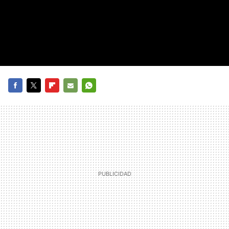
FACEBOOK
TWITTER
FLIPBOARD
E-
WHATSAPP
MAIL