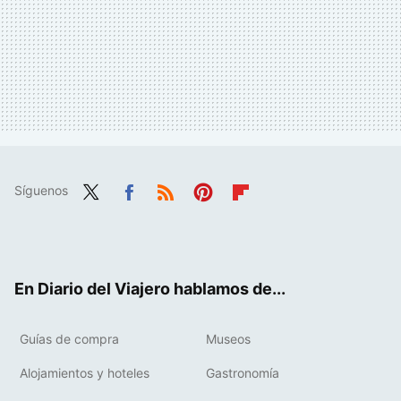
Síguenos
Twit
Fac
RSS
Pint
Flip
ter
ebo
eres
boa
ok
t
rd
En Diario del Viajero hablamos de...
Guías de compra
Museos
Alojamientos y hoteles
Gastronomía