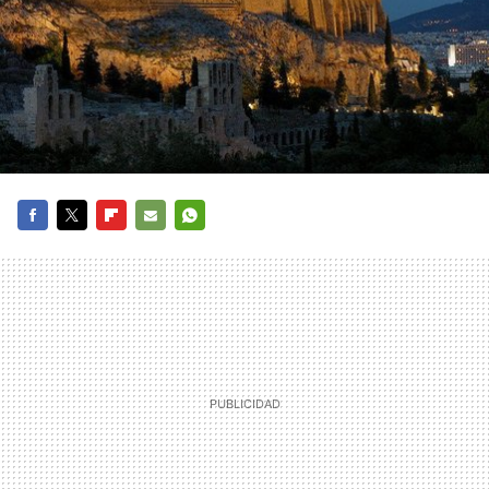
FACEBOOK
TWITTER
FLIPBOARD
E-
WHATSAPP
MAIL