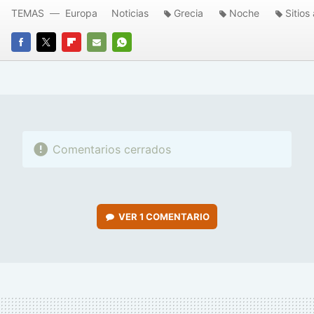
TEMAS
Europa
Noticias
Grecia
Noche
Sitios
FACEBOOK
TWITTER
FLIPBOARD
E-
WHATSAPP
MAIL
Comentarios cerrados
VER
1 COMENTARIO