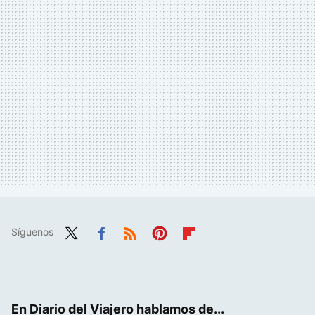
Síguenos
Twit
Fac
RSS
Pint
Flip
ter
ebo
eres
boa
ok
t
rd
En Diario del Viajero hablamos de...