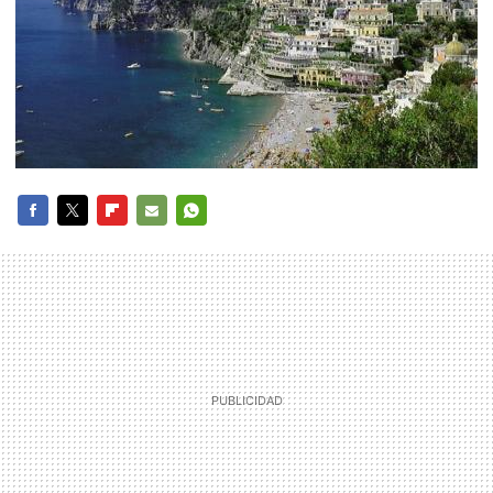
FACEBOOK
TWITTER
FLIPBOARD
E-
WHATSAPP
MAIL