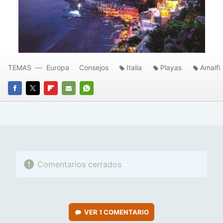
TEMAS
Europa
Consejos
Italia
Playas
Amalfi
FACEBOOK
TWITTER
FLIPBOARD
E-
WHATSAPP
MAIL
Comentarios cerrados
VER
1 COMENTARIO