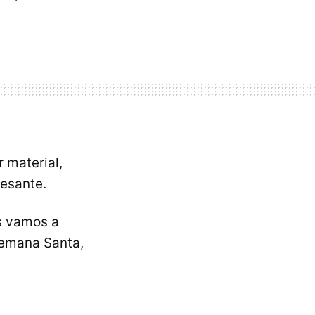
 material,
resante.
os vamos a
 Semana Santa,