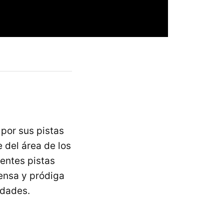
 por sus pistas
e del área de los
lentes pistas
tensa y pródiga
idades.