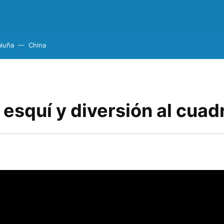
aluña
China
 esquí y diversión al cua