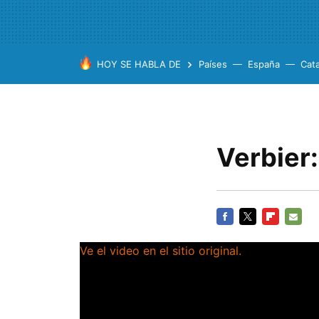
HOY SE HABLA DE
Países
España
Cat
Verbier:
FACEBOOK
TWITTER
FLIPBOARD
E-
Ve el video en el sitio original.
MAIL