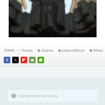
TEMAS
Europa
Lituania
países bálticos
Vilnius
FACEBOOK
TWITTER
FLIPBOARD
E-
WHATSAPP
MAIL
Comentarios cerrados