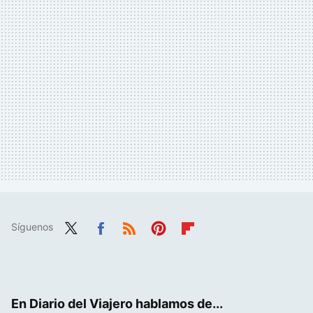
Síguenos
Twit
Fac
RSS
Pint
Flip
ter
ebo
eres
boa
ok
t
rd
En Diario del Viajero hablamos de...