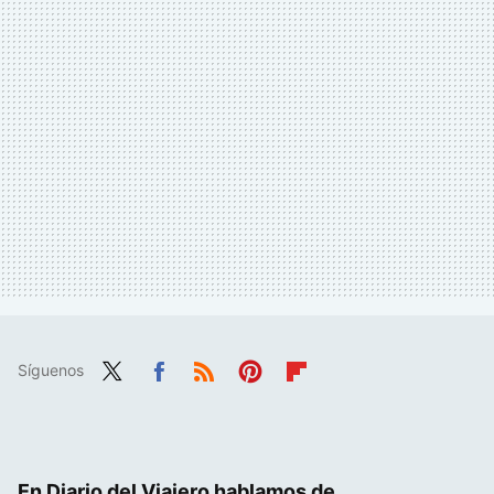
Síguenos
Twit
Fac
RSS
Pint
Flip
ter
ebo
eres
boa
ok
t
rd
En Diario del Viajero hablamos de...