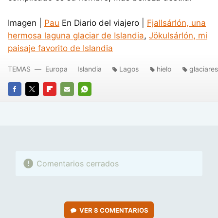
Imagen |
Pau
En Diario del viajero |
Fjallsárlón, una
hermosa laguna glaciar de Islandia
,
Jökulsárlón, mi
paisaje favorito de Islandia
TEMAS
Europa
Islandia
Lagos
hielo
glaciares
FACEBOOK
TWITTER
FLIPBOARD
E-
WHATSAPP
MAIL
Comentarios cerrados
VER
8 COMENTARIOS