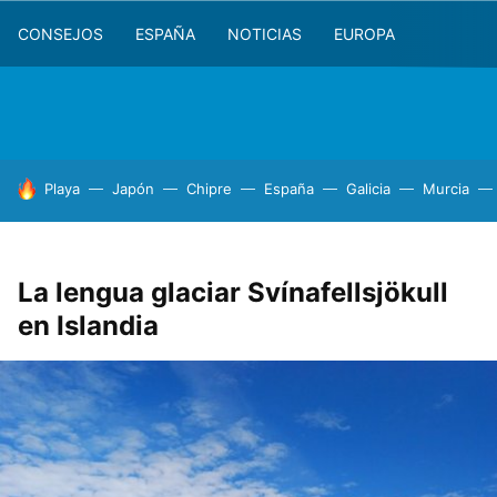
CONSEJOS
ESPAÑA
NOTICIAS
EUROPA
HOY SE HABLA DE
Playa
Japón
Chipre
España
Galicia
Murcia
La lengua glaciar Svínafellsjökull
en Islandia