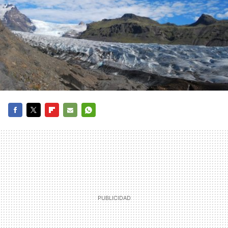
FACEBOOK
TWITTER
FLIPBOARD
E-
WHATSAPP
MAIL