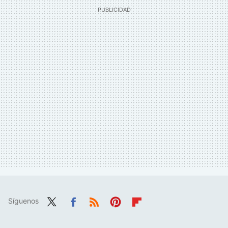
Síguenos
Twit
Fac
RSS
Pint
Flip