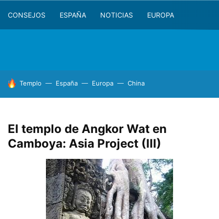
CONSEJOS
ESPAÑA
NOTICIAS
EUROPA
HOY SE HABLA DE
Templo
España
Europa
China
El templo de Angkor Wat en
Camboya: Asia Project (III)