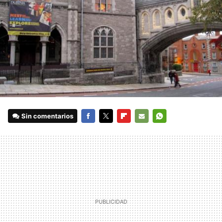
Sin comentarios
FACEBOOK
TWITTER
FLIPBOARD
E-
WHATSAPP
MAIL