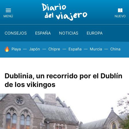
MENÚ
NUEVO
CONSEJOS
ESPAÑA
NOTICIAS
EUROPA
HOY SE HABLA DE
Playa
Japón
Chipre
España
Murcia
China
Dublinia, un recorrido por el Dublín
de los vikingos