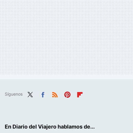
Síguenos
Twit
Fac
RSS
Pint
Flip
ter
ebo
eres
boa
ok
t
rd
En Diario del Viajero hablamos de...