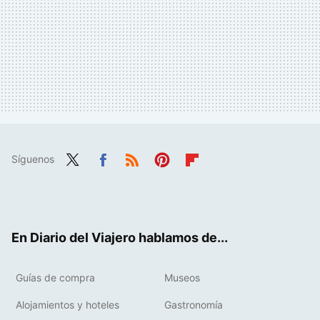
Síguenos
Twit
Fac
RSS
Pint
Flip
ter
ebo
eres
boa
ok
t
rd
En Diario del Viajero hablamos de...
Guías de compra
Museos
Alojamientos y hoteles
Gastronomía