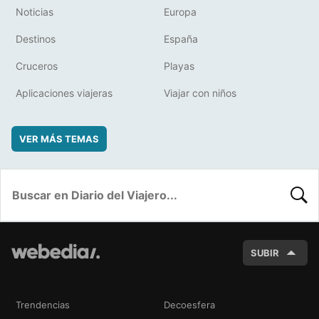
Noticias
Europa
Destinos
España
Cruceros
Playas
Aplicaciones viajeras
Viajar con niños
VER MÁS TEMAS
BUSC
SUBIR
Trendencias
Decoesfera