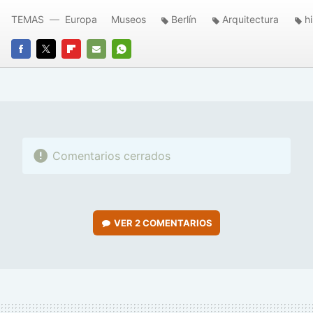
TEMAS
Europa
Museos
Berlín
Arquitectura
hi
FACEBOOK
TWITTER
FLIPBOARD
E-
WHATSAPP
MAIL
Comentarios cerrados
VER
2 COMENTARIOS