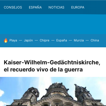
CONSEJOS
ESPAÑA
NOTICIAS
EUROPA
HOY SE HABLA DE
Playa
Japón
Chipre
España
Murcia
China
Kaiser-Wilhelm-Gedächtniskirche,
el recuerdo vivo de la guerra