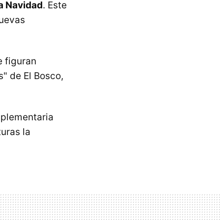
la Navidad
. Este
nuevas
e figuran
" de El Bosco,
plementaria
uras la