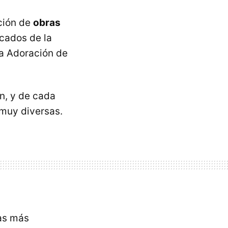
ción de
obras
acados de la
la Adoración de
n, y de cada
 muy diversas.
ras más