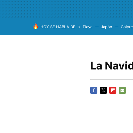
HOY SE HABLA DE
Playa
Japón
Chipre
La Navid
FACEBOOK
TWITTER
FLIPBOARD
E-
MAIL