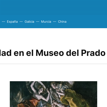
España
Galicia
Murcia
China
ad en el Museo del Prado 