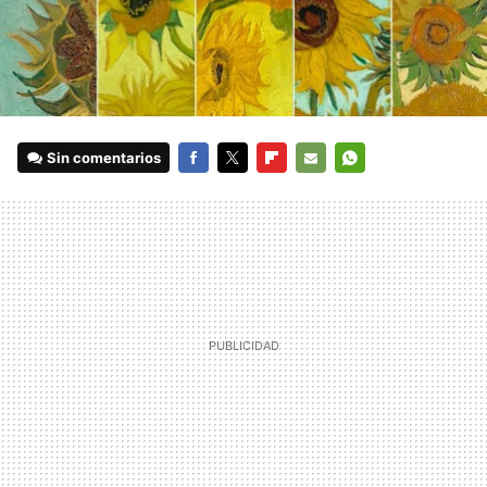
Sin comentarios
FACEBOOK
TWITTER
FLIPBOARD
E-
WHATSAPP
MAIL