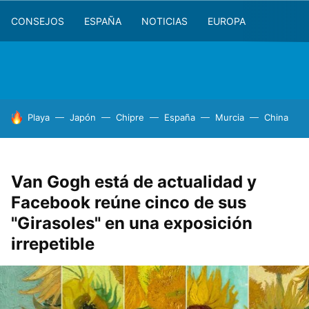
CONSEJOS
ESPAÑA
NOTICIAS
EUROPA
HOY SE HABLA DE
Playa
Japón
Chipre
España
Murcia
China
Van Gogh está de actualidad y
Facebook reúne cinco de sus
"Girasoles" en una exposición
irrepetible