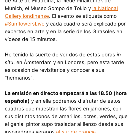
de Arte de Filadelfia, la Neue Pinakothek de
Múnich, el Museo Sompo de Tokio y
la National
Gallery londinense
. El evento se etiqueta como
#SunflowersLive
y cada cuadro será explicado por
expertos en arte y en la serie de los Girasoles en
vídeos de 15 minutos.
He tenido la suerte de ver dos de estas obras
in
situ
, en Ámsterdam y en Londres, pero esta tarde
es ocasión de revisitarlos y conocer a sus
"hermanos".
La emisión en directo empezará a las 18.50 (hora
española)
y en ella podremos disfrutar de estos
cuadros que muestran las flores en jarrones, con
sus distintos tonos de amarillos, ocres, verdes, que
el genial pintor supo trasladar al lienzo desde sus
inspiradores veranos
al sur de Francia
.