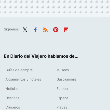
Síguenos
Twit
Fac
RSS
Pint
Flip
ter
ebo
eres
boa
ok
t
rd
En Diario del Viajero hablamos de...
Guías de compra
Museos
Alojamientos y hoteles
Gastronomía
Noticias
Europa
Destinos
España
Cruceros
Playas