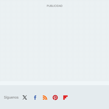
Síguenos
Twit
Fac
RSS
Pint
Flip