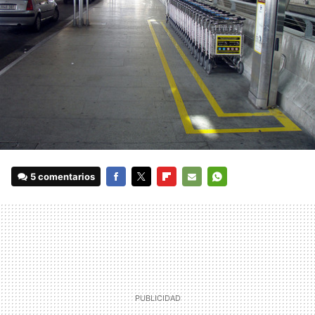
5 comentarios
FACEBOOK
TWITTER
FLIPBOARD
E-
WHATSAPP
MAIL