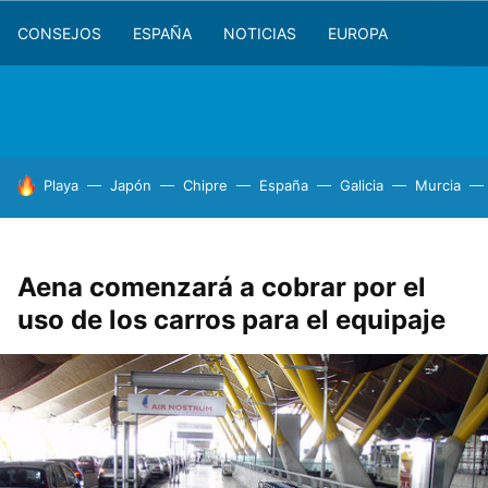
CONSEJOS
ESPAÑA
NOTICIAS
EUROPA
HOY SE HABLA DE
Playa
Japón
Chipre
España
Galicia
Murcia
Aena comenzará a cobrar por el
uso de los carros para el equipaje