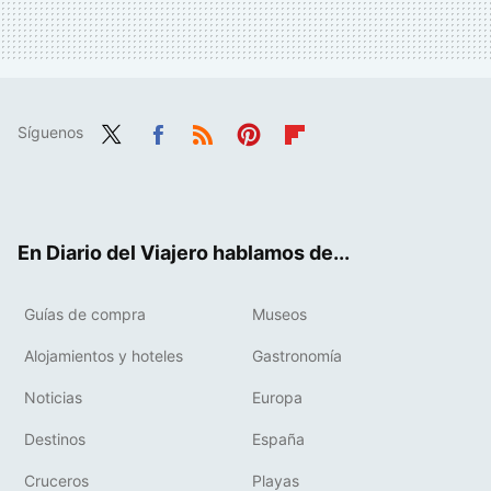
Síguenos
Twit
Fac
RSS
Pint
Flip
ter
ebo
eres
boa
ok
t
rd
En Diario del Viajero hablamos de...
Guías de compra
Museos
Alojamientos y hoteles
Gastronomía
Noticias
Europa
Destinos
España
Cruceros
Playas