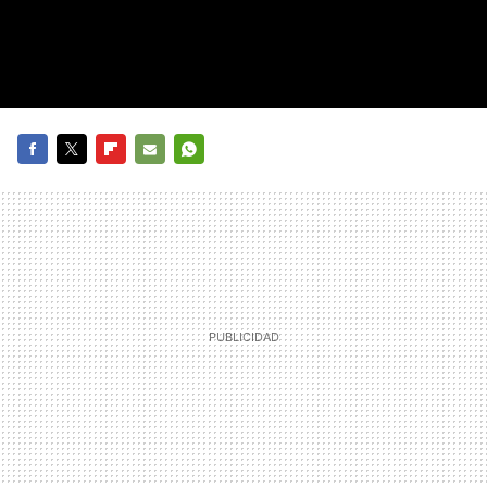
FACEBOOK
TWITTER
FLIPBOARD
E-
WHATSAPP
MAIL