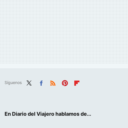
Síguenos
Twit
Fac
RSS
Pint
Flip
ter
ebo
eres
boa
ok
t
rd
En Diario del Viajero hablamos de...