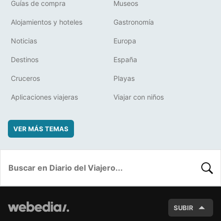
Guías de compra
Museos
Alojamientos y hoteles
Gastronomía
Noticias
Europa
Destinos
España
Cruceros
Playas
Aplicaciones viajeras
Viajar con niños
VER MÁS TEMAS
BUSC
SUBIR