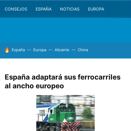
CONSEJOS
ESPAÑA
NOTICIAS
EUROPA
HOY SE HABLA DE
España
Europa
Alicante
China
España adaptará sus ferrocarriles
al ancho europeo