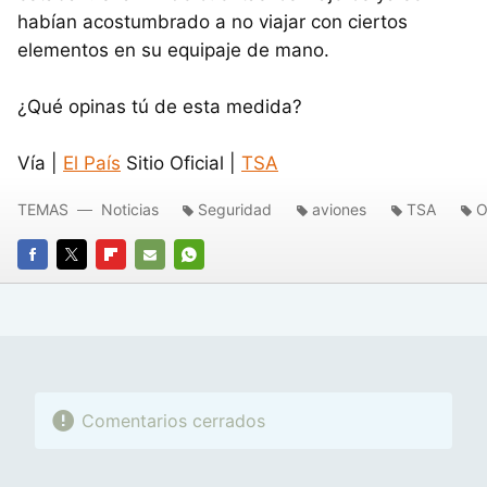
habían acostumbrado a no viajar con ciertos
elementos en su equipaje de mano.
¿Qué opinas tú de esta medida?
Vía |
El País
Sitio Oficial |
TSA
TEMAS
Noticias
Seguridad
aviones
TSA
O
FACEBOOK
TWITTER
FLIPBOARD
E-
WHATSAPP
MAIL
Comentarios cerrados