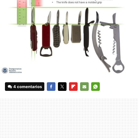
4 comentarios
FACEBOOK
TWITTER
FLIPBOARD
E-
WHATSAPP
MAIL