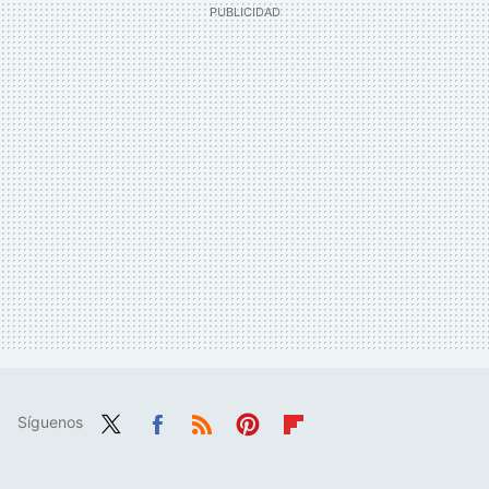
Síguenos
Twit
Fac
RSS
Pint
Flip