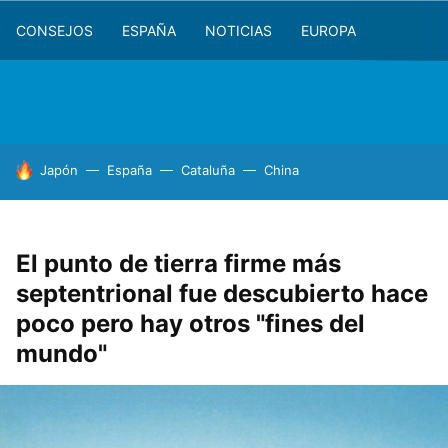
CONSEJOS
ESPAÑA
NOTICIAS
EUROPA
HOY SE HABLA DE
Japón
España
Cataluña
China
El punto de tierra firme más
septentrional fue descubierto hace
poco pero hay otros "fines del
mundo"