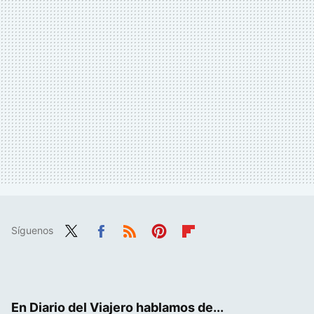
Síguenos
Twit
Fac
RSS
Pint
Flip
ter
ebo
eres
boa
ok
t
rd
En Diario del Viajero hablamos de...