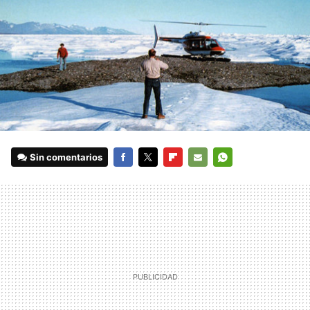
Sin comentarios
FACEBOOK
TWITTER
FLIPBOARD
E-
WHATSAPP
MAIL