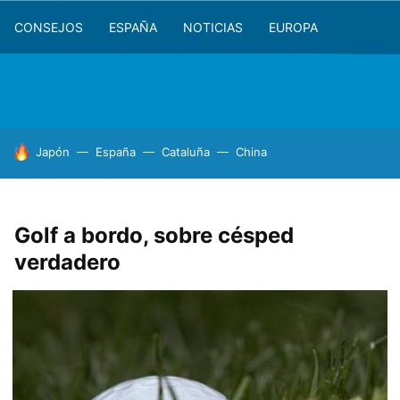
CONSEJOS
ESPAÑA
NOTICIAS
EUROPA
HOY SE HABLA DE
Japón
España
Cataluña
China
Golf a bordo, sobre césped
verdadero