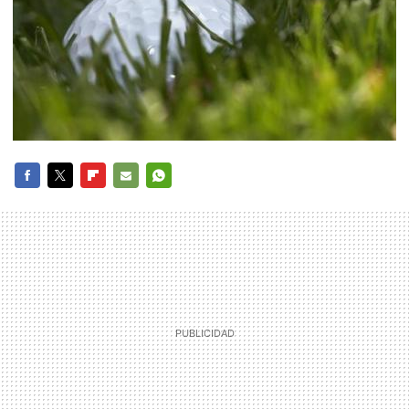
FACEBOOK
TWITTER
FLIPBOARD
E-
WHATSAPP
MAIL