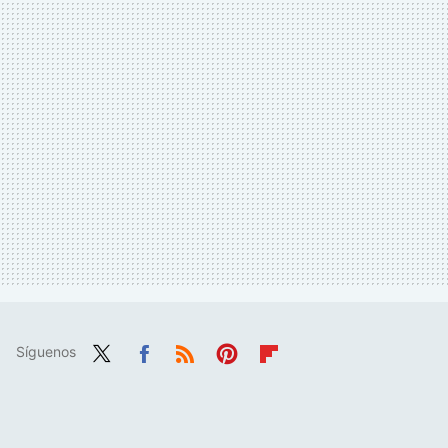
Síguenos
Twit
Fac
RSS
Pint
Flip
ter
ebo
eres
boa
ok
t
rd