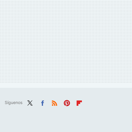
Síguenos
Twit
Fac
RSS
Pint
Flip
ter
ebo
eres
boa
ok
t
rd