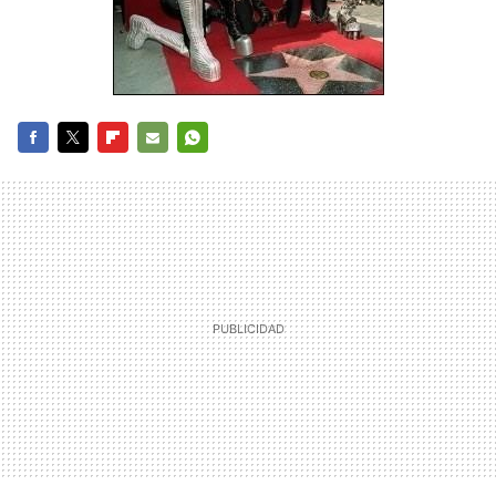
FACEBOOK
TWITTER
FLIPBOARD
E-
WHATSAPP
MAIL