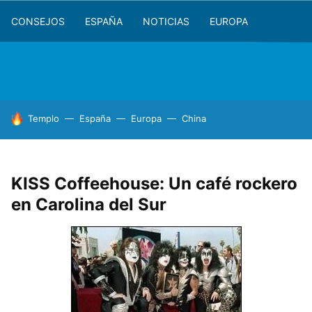
CONSEJOS
ESPAÑA
NOTICIAS
EUROPA
HOY SE HABLA DE
Templo
España
Europa
China
KISS Coffeehouse: Un café rockero
en Carolina del Sur