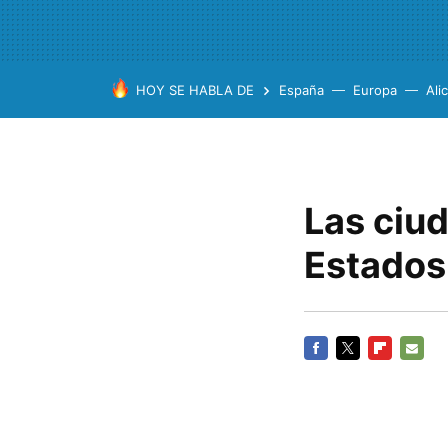
HOY SE HABLA DE
España
Europa
Ali
Las ciu
Estados
FACEBOOK
TWITTER
FLIPBOARD
E-
MAIL