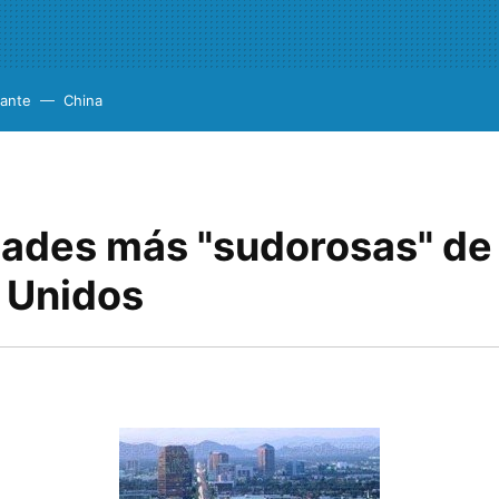
cante
China
dades más "sudorosas" de 
 Unidos