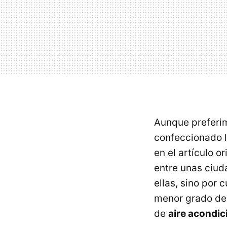
Aunque preferim
confeccionado l
en el artículo o
entre unas ciud
ellas, sino por 
menor grado d
de
aire acondi