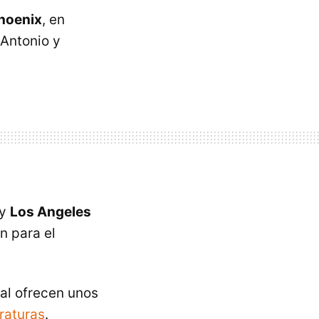
hoenix
, en
 Antonio y
 y
Los Angeles
n para el
ial ofrecen unos
raturas
.