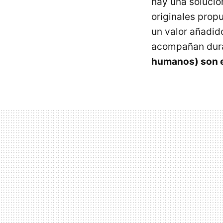
hay una solució
originales propu
un valor añadido
acompañan dura
humanos) son e