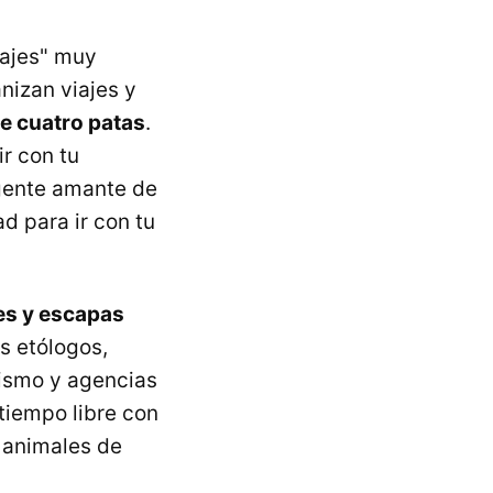
iajes" muy
nizan viajes y
e cuatro patas
.
r con tu
gente amante de
d para ir con tu
es y escapas
s etólogos,
rismo y agencias
 tiempo libre con
s animales de