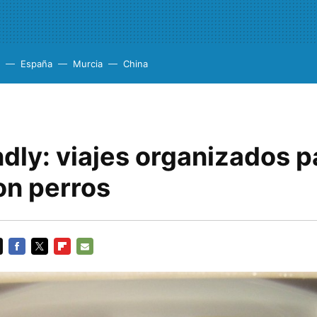
España
Murcia
China
ndly: viajes organizados p
on perros
FACEBOOK
TWITTER
FLIPBOARD
E-
MAIL