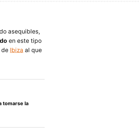
do asequibles,
ado
en este tipo
a de
Ibiza
al que
ra tomarse la