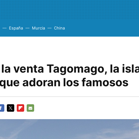
España
Murcia
China
la venta Tagomago, la isl
 que adoran los famosos
ACEBOOK
TWITTER
FLIPBOARD
E-
MAIL