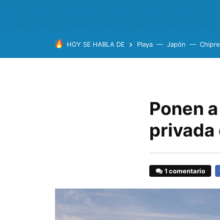
HOY SE HABLA DE
Playa
Japón
Chipre
Ponen a 
privada
1 comentario
F