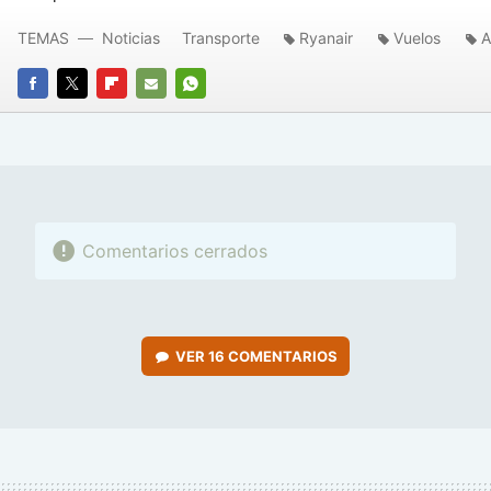
TEMAS
Noticias
Transporte
Ryanair
Vuelos
A
FACEBOOK
TWITTER
FLIPBOARD
E-
WHATSAPP
MAIL
Comentarios cerrados
VER
16 COMENTARIOS