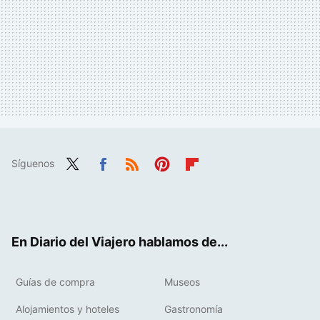
Síguenos
Twit
Fac
RSS
Pint
Flip
ter
ebo
eres
boa
ok
t
rd
En Diario del Viajero hablamos de...
Guías de compra
Museos
Alojamientos y hoteles
Gastronomía