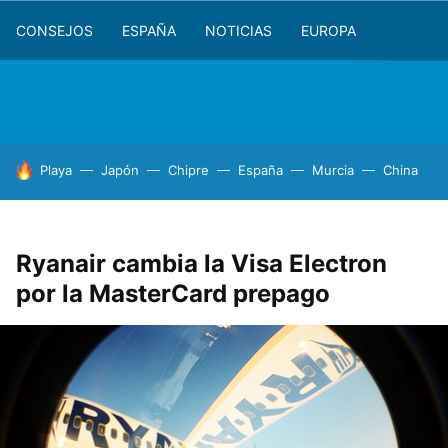
CONSEJOS
ESPAÑA
NOTICIAS
EUROPA
HOY SE HABLA DE
Playa
Japón
Chipre
España
Murcia
China
Ryanair cambia la Visa Electron
por la MasterCard prepago