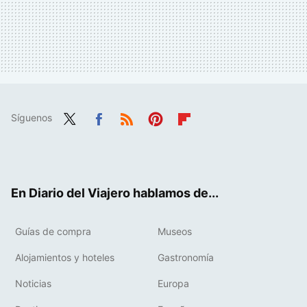
Síguenos
Twit
Fac
RSS
Pint
Flip
ter
ebo
eres
boa
ok
t
rd
En Diario del Viajero hablamos de...
Guías de compra
Museos
Alojamientos y hoteles
Gastronomía
Noticias
Europa