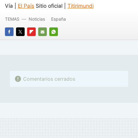
Vía |
El País
Sitio oficial |
Titirimundi
TEMAS
Noticias
España
FACEBOOK
TWITTER
FLIPBOARD
E-
WHATSAPP
MAIL
Comentarios cerrados