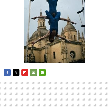
FACEBOOK
TWITTER
FLIPBOARD
E-
WHATSAPP
MAIL