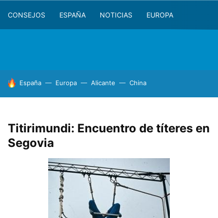
CONSEJOS
ESPAÑA
NOTICIAS
EUROPA
HOY SE HABLA DE
España
Europa
Alicante
China
Titirimundi: Encuentro de títeres en
Segovia