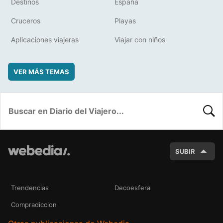
Destinos
España
Cruceros
Playas
Aplicaciones viajeras
Viajar con niños
VER MÁS TEMAS
BUSC
SUBIR
Trendencias
Decoesfera
Compradiccion