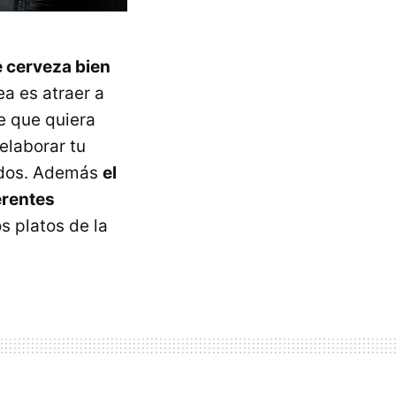
e cerveza bien
ea es atraer a
e que quiera
elaborar tu
cados. Además
el
erentes
os platos de la