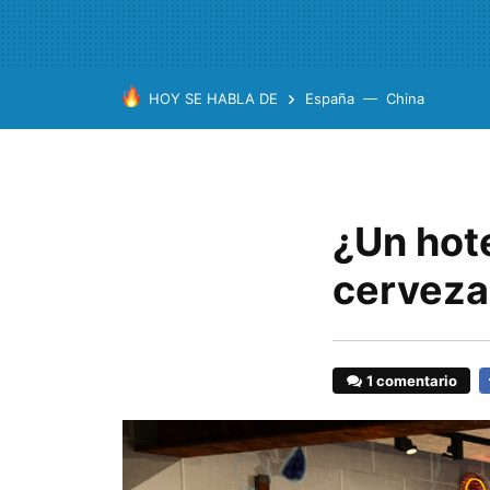
HOY SE HABLA DE
España
China
¿Un hot
cerveza
1 comentario
F