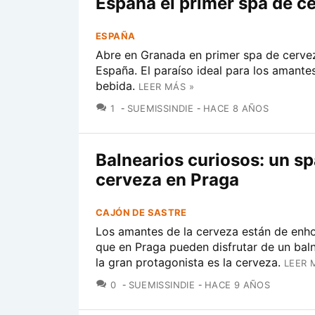
España el primer spa de c
ESPAÑA
Abre en Granada en primer spa de cerve
España. El paraíso ideal para los amante
bebida.
LEER MÁS »
COMENTARIOS
1
SUEMISSINDIE
HACE 8 AÑOS
Balnearios curiosos: un sp
cerveza en Praga
CAJÓN DE SASTRE
Los amantes de la cerveza están de enh
que en Praga pueden disfrutar de un bal
la gran protagonista es la cerveza.
LEER 
COMENTARIOS
0
SUEMISSINDIE
HACE 9 AÑOS