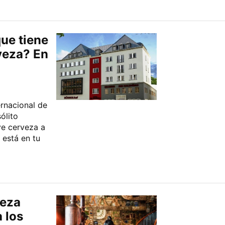
ue tiene
rveza? En
ernacional de
ólito
ve cerveza a
 está en tu
veza
 los