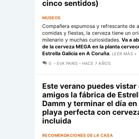
cinco sentidos)
MUSEOS
Compañera espumosa y refrescante de ap
comidas y fiestas, la cerveza tiene un or
milenario y muchas curiosidades.
Va a ab
de la cerveza MEGA en la planta cervec
Estrella Galicia en A Coruña
.
LEER MÁS »
COMENTARIOS
0
EVA PARIS
HACE 7 AÑOS
Este verano puedes vistar
amigos la fábrica de Estrel
Damm y terminar el día en
playa perfecta con cervez
incluida
RECOMENDACIONES DE LA CASA