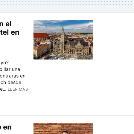
n el
tel en
ayo?
illar una
ontrarás en
nich desde
...
LEER MÁS
e en