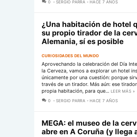
COMENTARIOS
0
SERGIO PARRA
HACE 7 AÑOS
¿Una habitación de hotel q
su propio tirador de la ce
Alemania, sí es posible
CURIOSIDADES DEL MUNDO
Aprovechando la celebración del Día Int
la Cerveza, vamos a explorar un hotel ins
únicamente por una cuestión: porque sir
través de un tirador. Más aún: ese tirador
propia habitación, para que...
LEER MÁS »
COMENTARIOS
0
SERGIO PARRA
HACE 7 AÑOS
MEGA: el museo de la cer
abre en A Coruña (y llega a