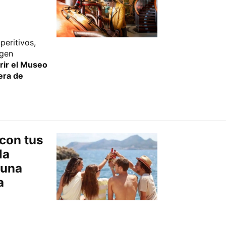
eritivos,
igen
rir el Museo
era de
 con tus
la
 una
a