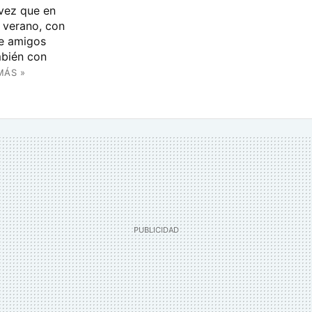
 vez que en
l verano, con
de amigos
mbién con
MÁS »