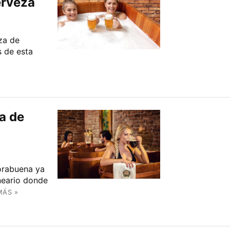
erveza
za de
s de esta
a de
orabuena ya
neario donde
MÁS »