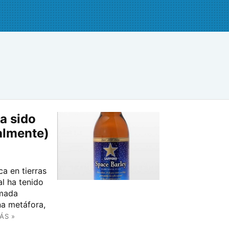
a sido
ralmente)
a en tierras
al ha tenido
amada
na metáfora,
ÁS »