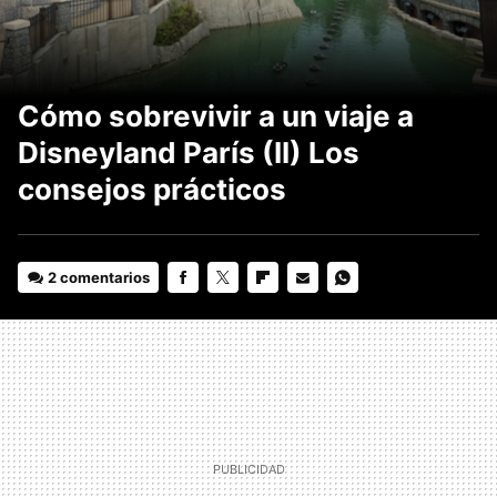
Cómo sobrevivir a un viaje a
Disneyland París (II) Los
consejos prácticos
2 comentarios
FACEBOOK
TWITTER
FLIPBOARD
E-
WHATSAPP
MAIL