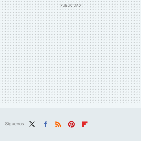
Síguenos
Twit
Fac
RSS
Pint
Flip