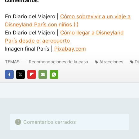
comentarios
.
En Diario del Viajero |
Cómo sobrevivir a un viaje a
Disneyland París con niños (I)
En Diario del Viajero |
Cómo llegar a Disneyland
París desde el aeropuerto
Imagen final París |
Pixabay.com
TEMAS
Recomendaciones de la casa
Atracciones
Di
FACEBOOK
TWITTER
FLIPBOARD
E-
WHATSAPP
MAIL
Comentarios cerrados