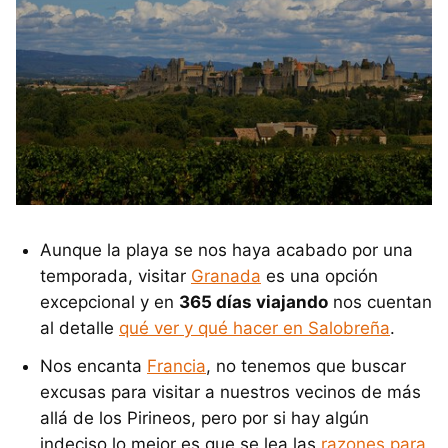
Aunque la playa se nos haya acabado por una
temporada, visitar
Granada
es una opción
excepcional y en
365 días viajando
nos cuentan
al detalle
qué ver y qué hacer en Salobreña
.
Nos encanta
Francia
, no tenemos que buscar
excusas para visitar a nuestros vecinos de más
allá de los Pirineos, pero por si hay algún
indeciso lo mejor es que se lea las
razones para