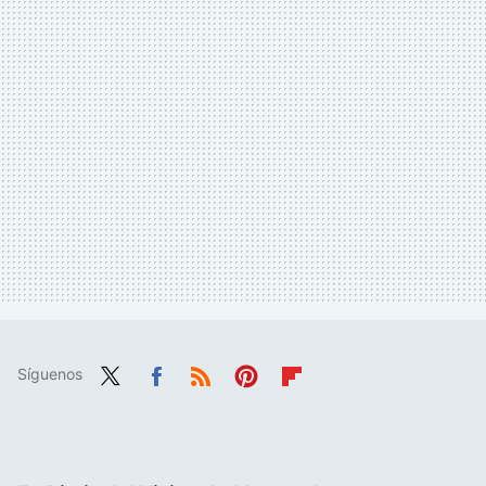
Síguenos
Twit
Fac
RSS
Pint
Flip
ter
ebo
eres
boa
ok
t
rd