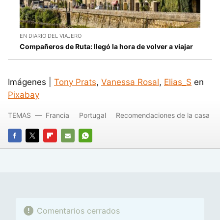
EN DIARIO DEL VIAJERO
Compañeros de Ruta: llegó la hora de volver a viajar
Imágenes |
Tony Prats
,
Vanessa Rosal
,
Elias_S
en
Pixabay
TEMAS
Francia
Portugal
Recomendaciones de la casa
FACEBOOK
TWITTER
FLIPBOARD
E-
WHATSAPP
MAIL
Comentarios cerrados