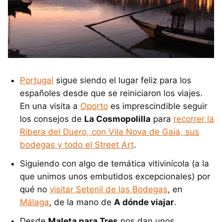
Portugal
sigue siendo el lugar feliz para los
españoles desde que se reiniciaron los viajes.
En una visita a
Oporto
es imprescindible seguir
los consejos de
La Cosmopolilla
para
recorrer la
Ribera del Duero, con Vila Nova de Gaia, sus
bodegas y todo el Street Art
.
Siguiendo con algo de temática vitivinícola (a la
que unimos unos embutidos excepcionales) por
qué no
visitar Setenil de las Bodegas
, en
Málaga
, de la mano de
A dónde viajar
.
Desde
Maleta para Tres
nos dan unos