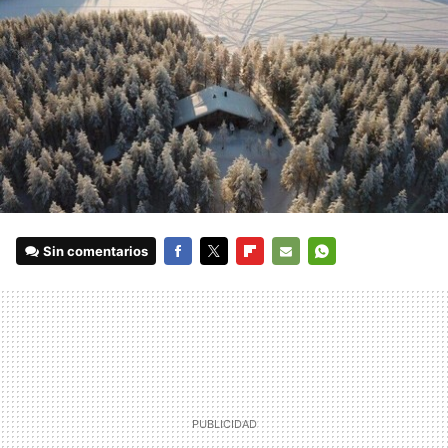
Sin comentarios
FACEBOOK
TWITTER
FLIPBOARD
E-
WHATSAPP
MAIL