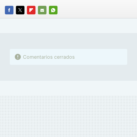
FACEBOOK
TWITTER
FLIPBOARD
E-
WHATSAPP
MAIL
Comentarios cerrados