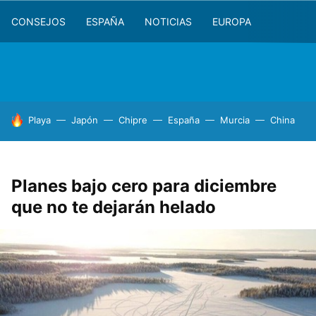
CONSEJOS
ESPAÑA
NOTICIAS
EUROPA
HOY SE HABLA DE
Playa
Japón
Chipre
España
Murcia
China
Planes bajo cero para diciembre
que no te dejarán helado