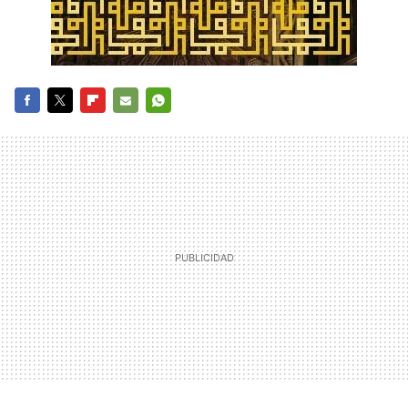
FACEBOOK
TWITTER
FLIPBOARD
E-
WHATSAPP
MAIL