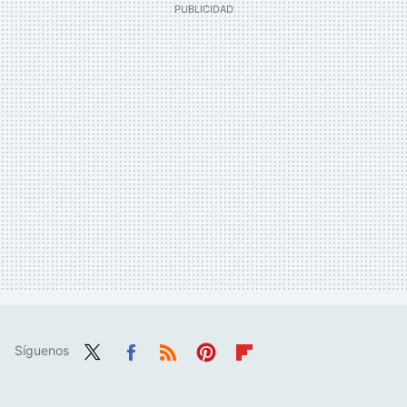
Síguenos
Twit
Fac
RSS
Pint
Flip