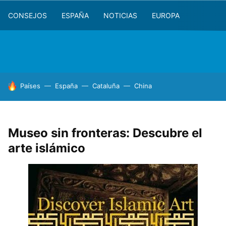
CONSEJOS
ESPAÑA
NOTICIAS
EUROPA
HOY SE HABLA DE
Países
España
Cataluña
China
Museo sin fronteras: Descubre el
arte islámico