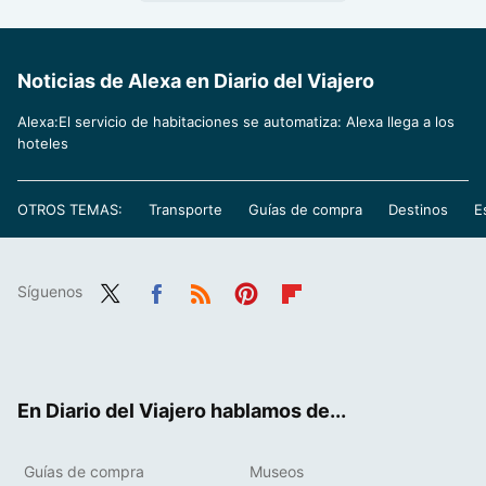
Noticias de Alexa en Diario del Viajero
Alexa:El servicio de habitaciones se automatiza: Alexa llega a los
hoteles
OTROS TEMAS:
Transporte
Guías de compra
Destinos
E
Síguenos
Twit
Fac
RSS
Pint
Flip
ter
ebo
eres
boa
ok
t
rd
En Diario del Viajero hablamos de...
Guías de compra
Museos