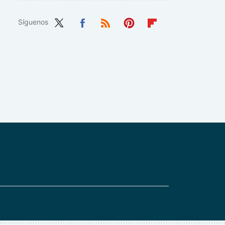
Síguenos
Twit
Fac
RSS
Pint
Flip
ter
ebo
eres
boa
ok
t
rd