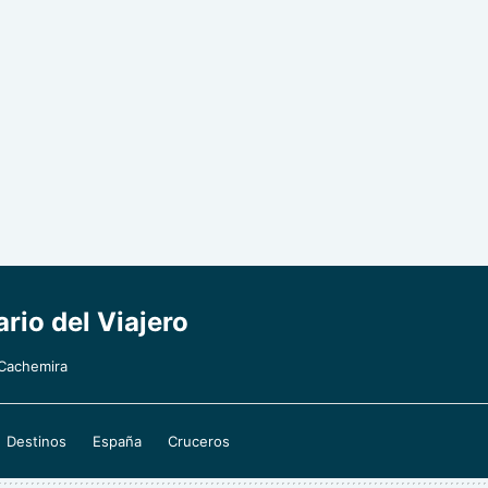
rio del Viajero
 Cachemira
Destinos
España
Cruceros