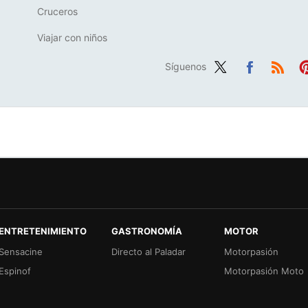
Cruceros
Viajar con niños
Síguenos
Twit
Fac
RSS
Pi
ter
ebo
er
ok
ENTRETENIMIENTO
GASTRONOMÍA
MOTOR
Sensacine
Directo al Paladar
Motorpasión
Espinof
Motorpasión Moto