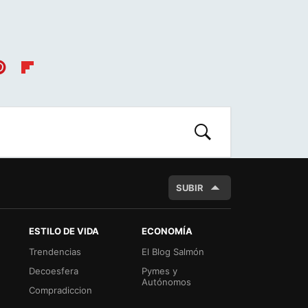
nt
Flip
es
boa
t
rd
BUSCAR
SUBIR
ESTILO DE VIDA
ECONOMÍA
Trendencias
El Blog Salmón
Decoesfera
Pymes y
Autónomos
Compradiccion