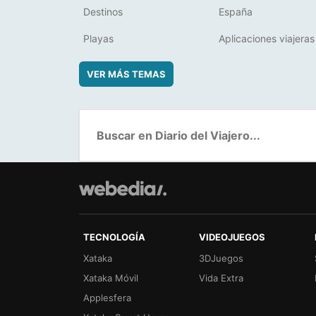
Destinos
España
Playas
Aplicaciones viajeras
VER MÁS TEMAS
TECNOLOGÍA
VIDEOJUEGOS
Xataka
3DJuegos
Xataka Móvil
Vida Extra
Applesfera