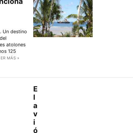
unciona
. Un destino
del
res atolones
nos 125
EER MÁS »
E
l
a
v
i
ó