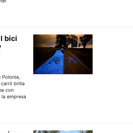
mer
l bici
y
r
 Polonia,
arril brilla
ona con
r la empresa