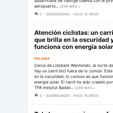
sudafricana de George cuenta con el pri
aeropuerto...
LEER MÁS »
COMENTARIOS
0
SUEMISSINDIE
HACE 10 AÑOS
Atención ciclistas: un carri
que brilla en la oscuridad 
funciona con energía sola
POLONIA
Cerca de Lidzbark Warminski, al norte de
hay un carril bici fuera de lo común. Este c
en la oscuridad, lo curioso es que funci
energía solar. El carril ha sido creado po
TPA Instytut Badań...
LEER MÁS »
COMENTARIOS
3
SUEMISSINDIE
HACE 10 AÑOS