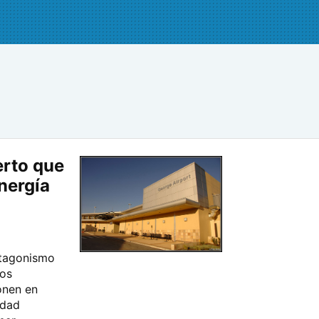
erto que
nergía
otagonismo
vos
onen en
udad