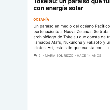
Tokelau: un paraíso que f
con energía solar
OCEANÍA
Un paraíso en medio del océano Pacífico
perteneciente a Nueva Zelanda. Se trata 
archipiélago de Tokelau que consta de t
llamados Atafu, Nukunonu y Fakaofo y u
islotes. Así, este sitio que cuenta con...
L
COMENTARIOS
2
MARIA SOL RIZZO
HACE 14 AÑOS