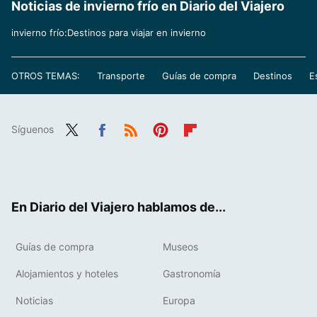
Noticias de invierno frío en Diario del Viajero
invierno frío:Destinos para viajar en invierno
OTROS TEMAS:
Transporte
Guías de compra
Destinos
E
Síguenos
Twit
Fac
RSS
Pint
Flip
ter
ebo
eres
boa
ok
t
rd
En Diario del Viajero hablamos de...
Guías de compra
Museos
Alojamientos y hoteles
Gastronomía
Noticias
Europa