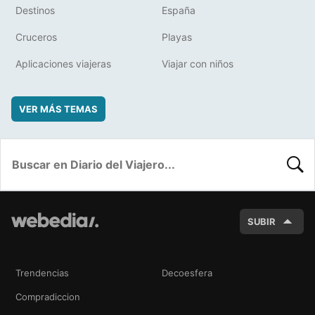
Destinos
España
Cruceros
Playas
Aplicaciones viajeras
Viajar con niños
VER MÁS TEMAS
BUSC
SUBIR
Trendencias
Decoesfera
Compradiccion