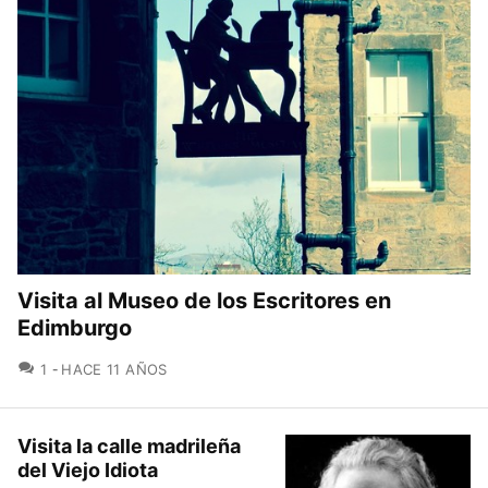
Visita al Museo de los Escritores en
Edimburgo
COMENTARIOS
1
HACE 11 AÑOS
Visita la calle madrileña
del Viejo Idiota