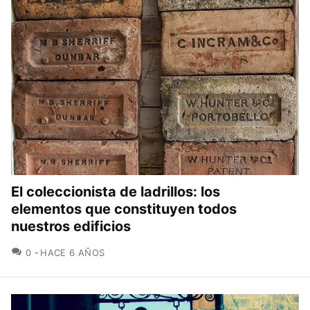
El coleccionista de ladrillos: los
elementos que constituyen todos
nuestros edificios
COMENTARIOS
0
HACE 6 AÑOS