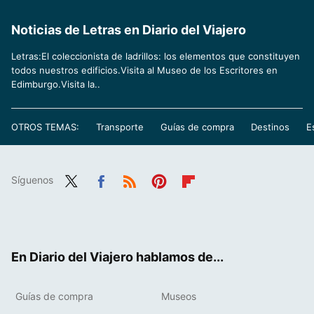
Noticias de Letras en Diario del Viajero
Letras:El coleccionista de ladrillos: los elementos que constituyen
todos nuestros edificios.Visita al Museo de los Escritores en
Edimburgo.Visita la..
OTROS TEMAS:
Transporte
Guías de compra
Destinos
E
Síguenos
Twit
Fac
RSS
Pint
Flip
ter
ebo
eres
boa
ok
t
rd
En Diario del Viajero hablamos de...
Guías de compra
Museos