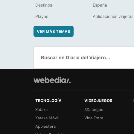
Destinos
España
Playas
Aplicaciones viajeras
VER MÁS TEMAS
TECNOLOGÍA
VIDEOJUEGOS
Xataka
3DJuegos
Xataka Móvil
Vida Extra
Applesfera