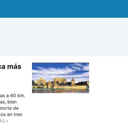
ica más
nas a 60 km.
as, bien
 norte de
os en tren
ÁS »