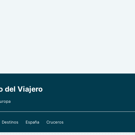
o del Viajero
Europa
Destinos
España
Cruceros