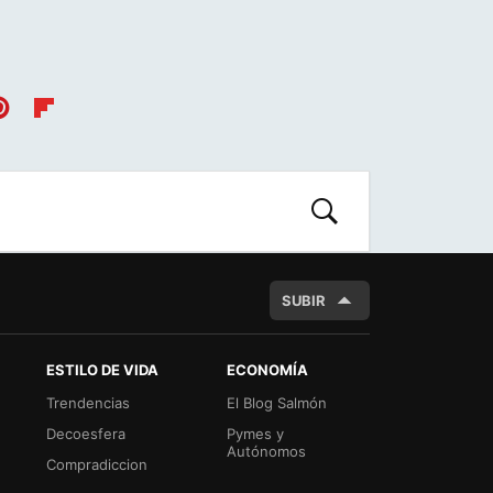
nt
Flip
es
boa
t
rd
BUSCAR
SUBIR
ESTILO DE VIDA
ECONOMÍA
Trendencias
El Blog Salmón
Decoesfera
Pymes y
Autónomos
Compradiccion