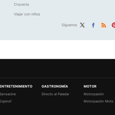
Cruceros
Viajar con niños
Síguenos
Twit
Fac
RSS
Pi
ter
ebo
er
ok
ENTRETENIMIENTO
GASTRONOMÍA
MOTOR
Sensacine
Directo al Paladar
Motorpasión
Espinof
Motorpasión Moto