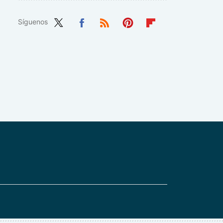
Síguenos
Twit
Fac
RSS
Pint
Flip
ter
ebo
eres
boa
ok
t
rd