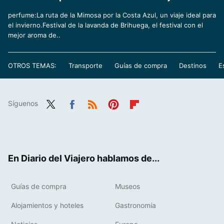
perfume:La ruta de la Mimosa por la Costa Azul, un viaje ideal para
el invierno.Festival de la lavanda de Brihuega, el festival con el
mejor aroma de..
OTROS TEMAS:
Transporte
Guías de compra
Destinos
E
Síguenos
Twit
Fac
RSS
Pint
Flip
ter
ebo
eres
boa
ok
t
rd
En Diario del Viajero hablamos de...
Guías de compra
Museos
Alojamientos y hoteles
Gastronomía