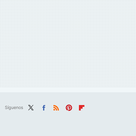
Síguenos
Twit
Fac
RSS
Pint
Flip
ter
ebo
eres
boa
ok
t
rd