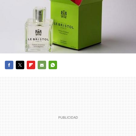
FACEBOOK
TWITTER
FLIPBOARD
E-
WHATSAPP
MAIL