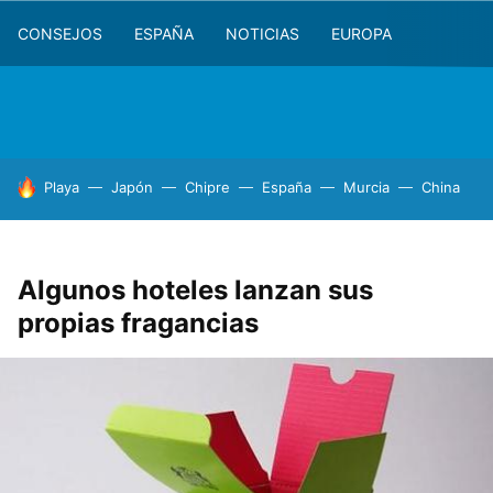
CONSEJOS
ESPAÑA
NOTICIAS
EUROPA
HOY SE HABLA DE
Playa
Japón
Chipre
España
Murcia
China
Algunos hoteles lanzan sus
propias fragancias