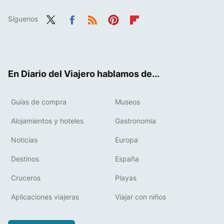
Síguenos
Twit
Fac
RSS
Pint
Flip
ter
ebo
eres
boa
ok
t
rd
En Diario del Viajero hablamos de...
Guías de compra
Museos
Alojamientos y hoteles
Gastronomía
Noticias
Europa
Destinos
España
Cruceros
Playas
Aplicaciones viajeras
Viajar con niños