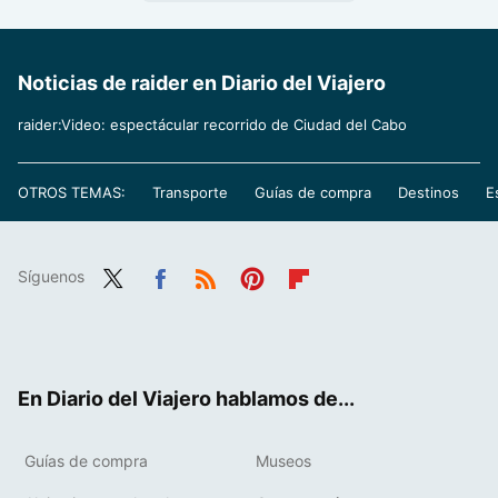
Noticias de raider en Diario del Viajero
raider:Video: espectácular recorrido de Ciudad del Cabo
OTROS TEMAS:
Transporte
Guías de compra
Destinos
E
Síguenos
Twit
Fac
RSS
Pint
Flip
ter
ebo
eres
boa
ok
t
rd
En Diario del Viajero hablamos de...
Guías de compra
Museos