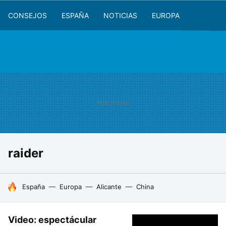
CONSEJOS
ESPAÑA
NOTICIAS
EUROPA
raider
HOY SE HABLA DE
España
Europa
Alicante
China
Video: espectácular