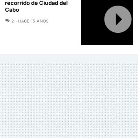
recorrido de Ciudad del
Cabo
COMENTARIOS
2
HACE 15 AÑOS