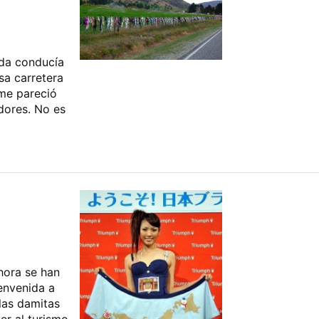
nda conducía
osa carretera
 me pareció
adores. No es
hora se han
envenida a
 las damitas
er al turismo