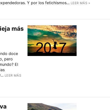
expendedoras. Y por los fetichismos...
LEER MÁS »
ieja más
ando doce
o, pero
 mundo? El
las
..
LEER MÁS
eva