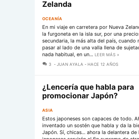
Zelanda
OCEANÍA
En mi viaje en carretera por Nueva Zela
la furgoneta en la isla sur, por una preci
secundaria, la más alta del país, cuando
pasar al lado de una valla llena de sujet
nada habitual, en un...
LEER MÁS »
COMENTARIOS
3
JUAN AYALA
HACE 12 AÑOS
¿Lencería que habla para
promocionar Japón?
ASIA
Estos japoneses son capaces de todo. A
inventado un sostén que habla y da la bi
Japón. Sí, chicas... ahora la delantera de
japonesas servirán al fin supremo de atra