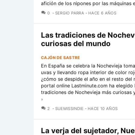
afición de los nipones por las máquinas 
COMENTARIOS
0
SERGIO PARRA
HACE 6 AÑOS
Las tradiciones de Nochev
curiosas del mundo
CAJÓN DE SASTRE
En España se celebra la Nochevieja tom
uvas y llevando ropa interior de color roj
¿cómo se despide el año en el resto del
portal online Lastminute.com ha elegido 
tradiciones de Nochevieja más curiosas y.
»
COMENTARIOS
2
SUEMISSINDIE
HACE 10 AÑOS
La verja del sujetador, Nu