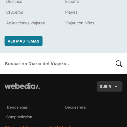
Destinos
España
Cruceros
Playas
Aplicaciones viajeras
Viajar con niños
VER MÁS TEMAS
BUSC
SUBIR
Trendencias
Decoesfera
Compradiccion