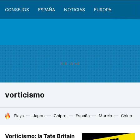
CONSEJOS
ESPAÑA
NOTICIAS
EUROPA
vorticismo
HOY SE HABLA DE
Playa
Japón
Chipre
España
Murcia
China
Vorticismo: la Tate Britain