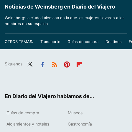
Noticias de Weinsberg en Diario del Viajero
Weinsberg:La ciudad alemana en la que las mujeres llevaron a los
hombres en su espalda
OTROS TEMAS:
Transporte
Guías de compra
Destinos
E
Síguenos
Twit
Fac
RSS
Pint
Flip
ter
ebo
eres
boa
ok
t
rd
En Diario del Viajero hablamos de...
Guías de compra
Museos
Alojamientos y hoteles
Gastronomía